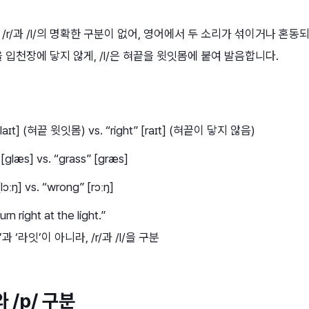
/r/과 /l/의 명확한 구분이 없어, 영어에서 두 소리가 섞이거나 혼동
끝을 입천장에 닿지 않게, /l/은 혀끝을 윗잇몸에 붙여 발음합니다.
” [laɪt] (혀끝 윗잇몸) vs. “right” [raɪt] (혀끝이 닿지 않음)
 [ɡlæs] vs. “grass” [ɡræs]
[lɔːŋ] vs. “wrong” [rɔːŋ]
rn right at the light.”
’과 ‘라잇’이 아니라, /r/과 /l/을 구분
와 /p/ 구분