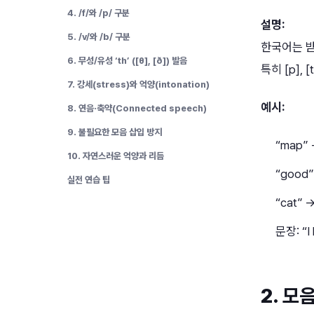
4. /f/와 /p/ 구분
설명:
5. /v/와 /b/ 구분
한국어는 받
6. 무성/유성 ‘th’ ([θ], [ð]) 발음
특히 [p], 
7. 강세(stress)와 억양(intonation)
예시:
8. 연음·축약(Connected speech)
9. 불필요한 모음 삽입 방지
“map”
10. 자연스러운 억양과 리듬
“good
실전 연습 팁
“cat”
문장: “
2.
모음