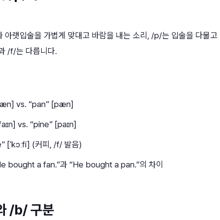
니와 아랫입술을 가볍게 맞대고 바람을 내는 소리, /p/는 입술을 다물
과 /f/는 다릅니다.
fæn] vs. “pan” [pæn]
faɪn] vs. “pine” [paɪn]
” [ˈkɔːfi] (커피, /f/ 발음)
e bought a fan.”과 “He bought a pan.”의 차이
와 /b/ 구분