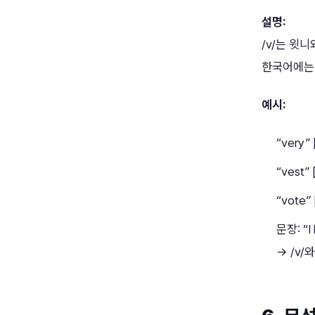
설명:
/v/는 윗
한국어에는 
예시:
“very” [
“vest” 
“vote” 
문장: “I 
→ /v/