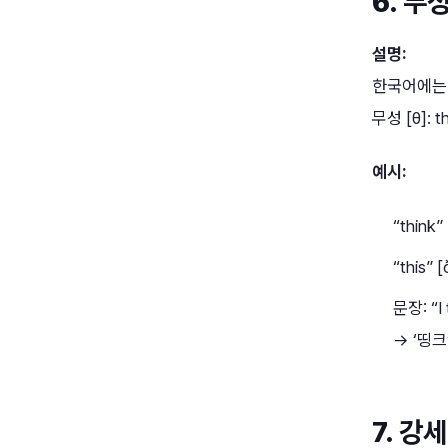
6.
무성/
설명:
한국어에는 
무성 [θ]: th
예시:
“think
“this”
문장: “I 
→ ‘띵크
7.
강세(