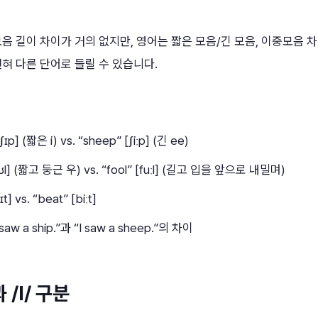
음 길이 차이가 거의 없지만, 영어는 짧은 모음/긴 모음, 이중모음 
혀 다른 단어로 들릴 수 있습니다.
[ʃɪp] (짧은 i) vs. “sheep” [ʃiːp] (긴 ee)
 [fʊl] (짧고 둥근 우) vs. “fool” [fuːl] (길고 입을 앞으로 내밀며)
ɪt] vs. “beat” [biːt]
 saw a ship.”과 “I saw a sheep.”의 차이
과 /l/ 구분