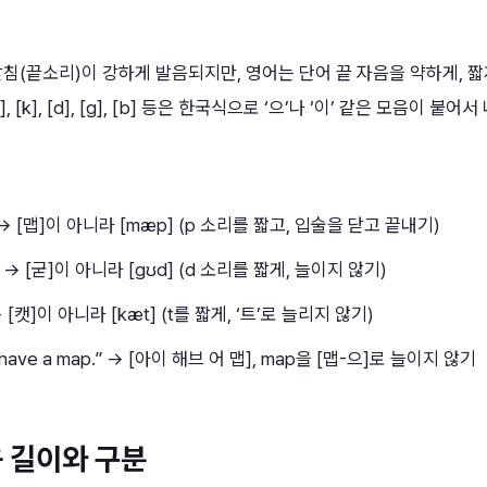
침(끝소리)이 강하게 발음되지만, 영어는 단어 끝 자음을 약하게, 짧
[t], [k], [d], [g], [b] 등은 한국식으로 ‘으’나 ‘이’ 같은 모음이
 → [맵]이 아니라 [mæp] (p 소리를 짧고, 입술을 닫고 끝내기)
” → [굳]이 아니라 [gʊd] (d 소리를 짧게, 늘이지 않기)
 → [캣]이 아니라 [kæt] (t를 짧게, ‘트’로 늘리지 않기)
I have a map.” → [아이 해브 어 맵], map을 [맵-으]로 늘이지 않기
 길이와 구분