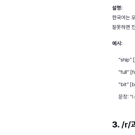
설명:
한국어는 모
잘못하면 전
예시:
“ship” 
“full”
“bit” [b
문장: “I
3.
/r/