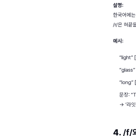
설명:
한국어에는 
/r/은 혀
예시:
“light
“glass”
“long” 
문장: “Tu
→ ‘라잇
4.
/f/