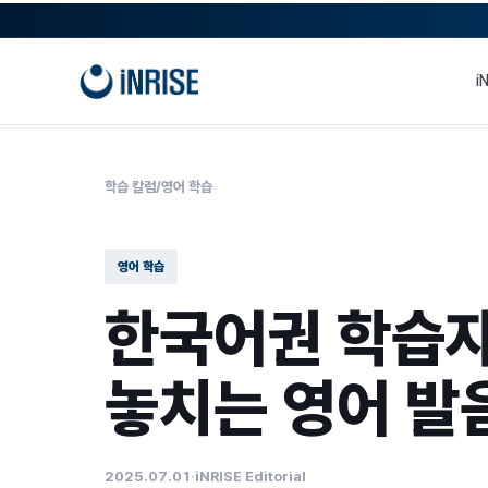
본문으로
건너뛰기
i
학습 칼럼
/
영어 학습
영어 학습
한국어권 학습자
놓치는 영어 발
2025.07.01
·
iNRISE Editorial