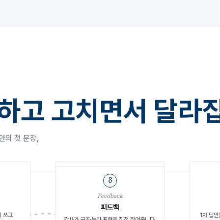
출하고 고치면서 달라
안의 첫 문장,
1
3
↻
Practice
Feedback
상시 제출
실습
피드백
반복 훈련
시 쓰고
배운 방법론으로 Speaking·Writing을
1차 답안
강사가 구조·논리·표현을 직접 짚어줍니다.