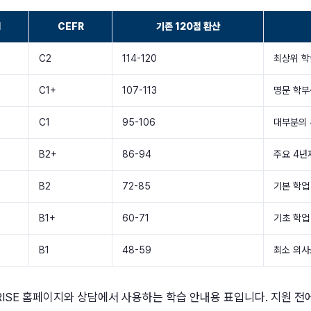
d
CEFR
기존 120점 환산
C2
114-120
최상위 학
C1+
107-113
명문 학부
C1
95-106
대부분의 
B2+
86-94
주요 4년
B2
72-85
기본 학업
B1+
60-71
기초 학업
B1
48-59
최소 의사
NRISE 홈페이지와 상담에서 사용하는 학습 안내용 표입니다. 지원 